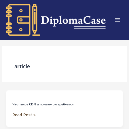
Skip
to
content
Main
Men
article
Что такое CDN и почему он требуется
Что
Read Post »
такое
CDN